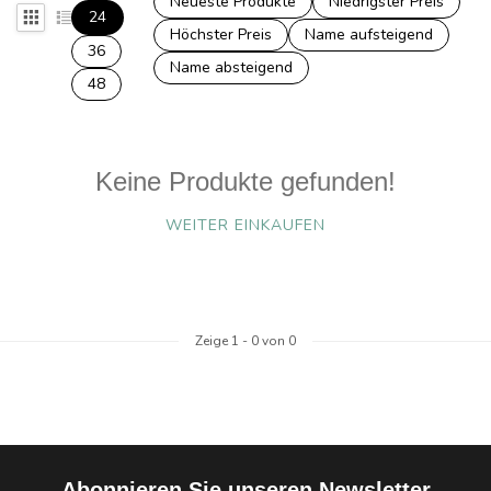
Neueste Produkte
Niedrigster Preis
24
Höchster Preis
Name aufsteigend
36
Name absteigend
48
Keine Produkte gefunden!
WEITER EINKAUFEN
Zeige
1
-
0
von 0
Abonnieren Sie unseren Newsletter