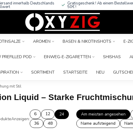
ersand innerhalb Deutschlands
Gratisgeschenk ! Ab einem Bestellwe
llwert
50€ !
OTINSALZE
AROMEN
BASEN & NIKOTINSHOTS
E-Z
 PREFILLED POD
EINWEG-E-ZIGARETTEN
SHISHAS
A
SPIRATION
SORTIMENT
STARTSEITE
NEU
GUTSCHE
hung mit Stil
ion Liquid – Starke Fruchtmischun
6
12
24
Am meisten angesehen
dukte
Anzeigen:
36
48
Name aufsteigend
Nam