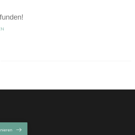
funden!
EN
nieren