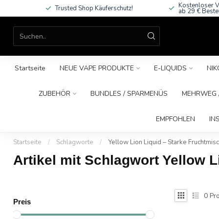
Kostenloser V
Trusted Shop Käuferschutz!
ab 29 € Beste
Startseite
NEUE VAPE PRODUKTE
E-LIQUIDS
NIK
ZUBEHÖR
BUNDLES / SPARMENÜS
MEHRWEG /
EMPFOHLEN
IN
Startseite
/
Schlagworte
/
Yellow Lion Liquid – Starke Fruchtmisc
Artikel mit Schlagwort Yellow L
0
Pro
Preis