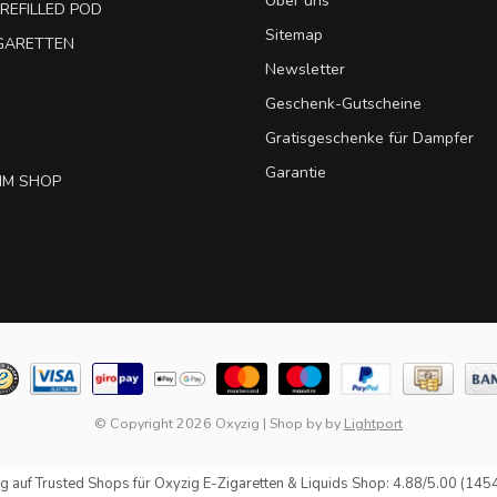
Über uns
REFILLED POD
Sitemap
IGARETTEN
Newsletter
Geschenk-Gutscheine
Gratisgeschenke für Dampfer
Garantie
IM SHOP
© Copyright 2026 Oxyzig
|
Shop by
by
Lightport
g auf
Trusted Shops
für Oxyzig E-Zigaretten & Liquids Shop: 4.88/5.00 (145