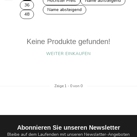
Höchster Preis
Name aufsteigend
36
Name absteigend
48
Keine Produkte gefunden!
WEITER EINKAUFEN
Zeige
1
-
0
von 0
Abonnieren Sie unseren Newsletter
Bleibe auf dem Laufenden mit unseren Newsletter-Angeboten