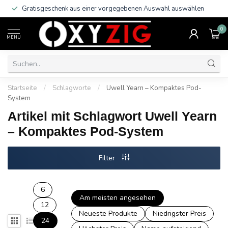
Gratisgeschenk aus einer vorgegebenen Auswahl auswählen
0
MENU
Startseite
/
Schlagworte
/
Uwell Yearn – Kompaktes Pod-
System
Artikel mit Schlagwort Uwell Yearn
– Kompaktes Pod-System
Filter
6
Am meisten angesehen
12
Neueste Produkte
Niedrigster Preis
24