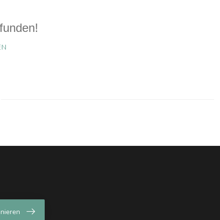
funden!
EN
nieren