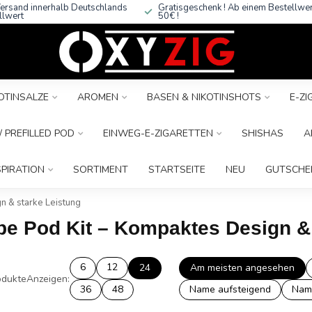
ersand innerhalb Deutschlands
Gratisgeschenk ! Ab einem Bestellwe
llwert
50€ !
OTINSALZE
AROMEN
BASEN & NIKOTINSHOTS
E-Z
 PREFILLED POD
EINWEG-E-ZIGARETTEN
SHISHAS
A
SPIRATION
SORTIMENT
STARTSEITE
NEU
GUTSCHE
n & starke Leistung
ube Pod Kit – Kompaktes Design &
6
12
24
Am meisten angesehen
dukte
Anzeigen:
36
48
Name aufsteigend
Nam