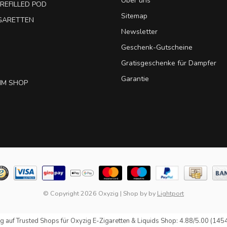
Über uns
REFILLED POD
Sitemap
IGARETTEN
Newsletter
Geschenk-Gutscheine
Gratisgeschenke für Dampfer
Garantie
IM SHOP
© Copyright 2026 Oxyzig
|
Shop by
by
Lightport
g auf
Trusted Shops
für Oxyzig E-Zigaretten & Liquids Shop: 4.88/5.00 (145