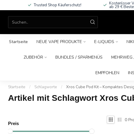
Kostenloser V
Trusted Shop Käuferschutz!
ab 29 € Beste
Startseite
NEUE VAPE PRODUKTE
E-LIQUIDS
NIK
ZUBEHÖR
BUNDLES / SPARMENÜS
MEHRWEG /
EMPFOHLEN
IN
Startseite
/
Schlagworte
/
Xros Cube Pod Kit – Kompaktes Desig
Artikel mit Schlagwort Xros C
0
Pro
Preis