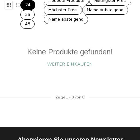
Neueste Produkte
Niedrigster Preis
24
Höchster Preis
Name aufsteigend
36
Name absteigend
48
Keine Produkte gefunden!
WEITER EINKAUFEN
Zeige
1
-
0
von 0
Abonnieren Sie unseren Newsletter