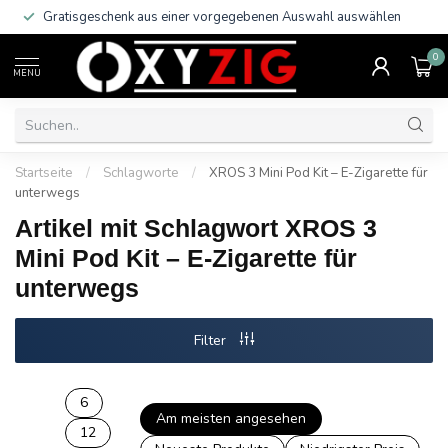
Gratisgeschenk aus einer vorgegebenen Auswahl auswählen
0
MENU
Startseite
/
Schlagworte
/
XROS 3 Mini Pod Kit – E-Zigarette für
unterwegs
Artikel mit Schlagwort XROS 3
Mini Pod Kit – E-Zigarette für
unterwegs
Filter
6
Am meisten angesehen
12