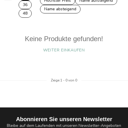
Höchster Preis
Name aufsteigend
36
Name absteigend
48
Keine Produkte gefunden!
WEITER EINKAUFEN
Zeige
1
-
0
von 0
Abonnieren Sie unseren Newsletter
Bleibe auf dem Laufenden mit unseren Newsletter-Angeboten