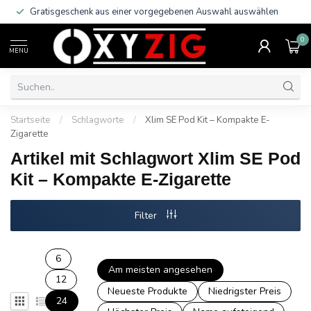
Gratisgeschenk aus einer vorgegebenen Auswahl auswählen
0
MENU
Startseite
/
Schlagworte
/
Xlim SE Pod Kit – Kompakte E-
Zigarette
Artikel mit Schlagwort Xlim SE Pod
Kit – Kompakte E-Zigarette
Filter
6
Am meisten angesehen
12
Neueste Produkte
Niedrigster Preis
24