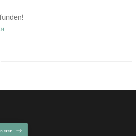
funden!
EN
nieren