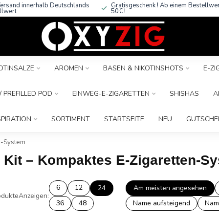
ersand innerhalb Deutschlands
Gratisgeschenk ! Ab einem Bestellwe
llwert
50€ !
OTINSALZE
AROMEN
BASEN & NIKOTINSHOTS
E-Z
 PREFILLED POD
EINWEG-E-ZIGARETTEN
SHISHAS
A
SPIRATION
SORTIMENT
STARTSEITE
NEU
GUTSCHE
en-System
o Kit – Kompaktes E-Zigaretten-S
6
12
24
Am meisten angesehen
dukte
Anzeigen:
36
48
Name aufsteigend
Nam