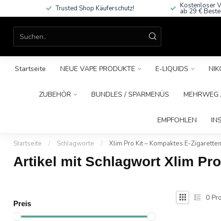
Kostenloser V
Trusted Shop Käuferschutz!
ab 29 € Beste
Startseite
NEUE VAPE PRODUKTE
E-LIQUIDS
NIK
ZUBEHÖR
BUNDLES / SPARMENÜS
MEHRWEG /
EMPFOHLEN
IN
Startseite
/
Schlagworte
/
Xlim Pro Kit – Kompaktes E-Zigarett
Artikel mit Schlagwort Xlim Pr
0
Pro
Preis