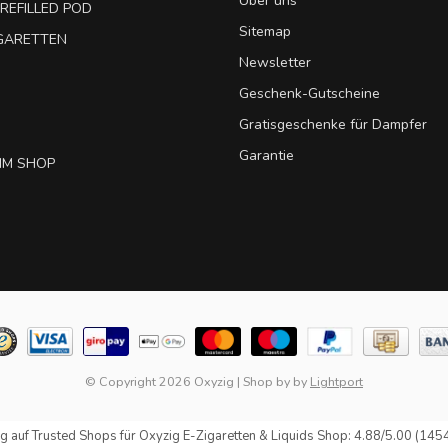
Über uns
REFILLED POD
Sitemap
IGARETTEN
Newsletter
Geschenk-Gutscheine
Gratisgeschenke für Dampfer
Garantie
IM SHOP
© Copyright 2026 Oxyzig
|
Shop by
by
Lightport
g auf
Trusted Shops
für Oxyzig E-Zigaretten & Liquids Shop: 4.88/5.00 (145