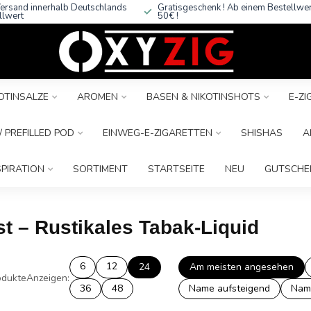
ersand innerhalb Deutschlands
Gratisgeschenk ! Ab einem Bestellwe
llwert
50€ !
OTINSALZE
AROMEN
BASEN & NIKOTINSHOTS
E-Z
 PREFILLED POD
EINWEG-E-ZIGARETTEN
SHISHAS
A
SPIRATION
SORTIMENT
STARTSEITE
NEU
GUTSCHE
st – Rustikales Tabak-Liquid
6
12
24
Am meisten angesehen
dukte
Anzeigen:
36
48
Name aufsteigend
Nam