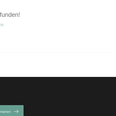
funden!
EN
nieren