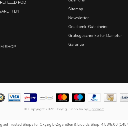
Über uns
REFILLED POD
Sitemap
IGARETTEN
Newsletter
Geschenk-Gutscheine
Gratisgeschenke für Dampfer
Garantie
IM SHOP
© Copyright 2026 Oxyzig
|
Shop by
by
Lightport
g auf
Trusted Shops
für Oxyzig E-Zigaretten & Liquids Shop: 4.88/5.00 (145