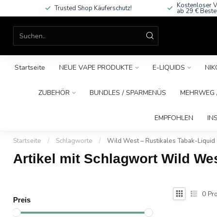
Kostenloser V
Trusted Shop Käuferschutz!
ab 29 € Beste
Startseite
NEUE VAPE PRODUKTE
E-LIQUIDS
NIK
ZUBEHÖR
BUNDLES / SPARMENÜS
MEHRWEG /
EMPFOHLEN
IN
Startseite
/
Schlagworte
/
Wild West – Rustikales Tabak-Liquid
Artikel mit Schlagwort Wild We
0
Pro
Preis