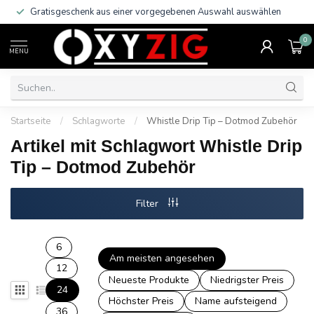
Gratisgeschenk aus einer vorgegebenen Auswahl auswählen
0
MENU
Startseite
/
Schlagworte
/
Whistle Drip Tip – Dotmod Zubehör
Artikel mit Schlagwort Whistle Drip
Tip – Dotmod Zubehör
Filter
6
Am meisten angesehen
12
Neueste Produkte
Niedrigster Preis
24
Höchster Preis
Name aufsteigend
36