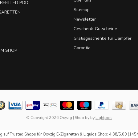
Über uns
REFILLED POD
Sitemap
IGARETTEN
Newsletter
Geschenk-Gutscheine
Gratisgeschenke für Dampfer
Garantie
IM SHOP
© Copyright 2026 Oxyzig
|
Shop by
by
Lightport
g auf
Trusted Shops
für Oxyzig E-Zigaretten & Liquids Shop: 4.88/5.00 (145