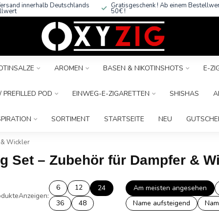
ersand innerhalb Deutschlands
Gratisgeschenk ! Ab einem Bestellwe
llwert
50€ !
OTINSALZE
AROMEN
BASEN & NIKOTINSHOTS
E-Z
 PREFILLED POD
EINWEG-E-ZIGARETTEN
SHISHAS
A
SPIRATION
SORTIMENT
STARTSEITE
NEU
GUTSCHE
 & Wickler
g Set – Zubehör für Dampfer & Wi
6
12
24
Am meisten angesehen
dukte
Anzeigen:
36
48
Name aufsteigend
Nam