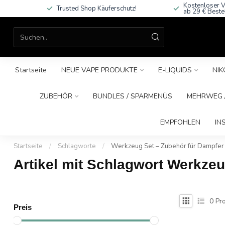
Kostenloser V
Trusted Shop Käuferschutz!
ab 29 € Beste
Startseite
NEUE VAPE PRODUKTE
E-LIQUIDS
NIK
ZUBEHÖR
BUNDLES / SPARMENÜS
MEHRWEG /
EMPFOHLEN
IN
Startseite
/
Schlagworte
/
Werkzeug Set – Zubehör für Dampfer
Artikel mit Schlagwort Werkzeu
0
Pro
Preis