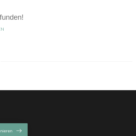
funden!
EN
nieren