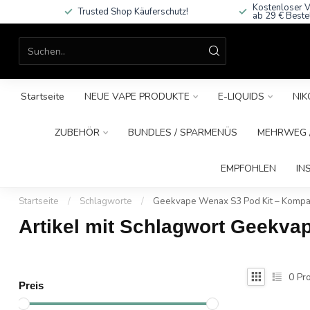
Kostenloser V
Trusted Shop Käuferschutz!
ab 29 € Beste
Startseite
NEUE VAPE PRODUKTE
E-LIQUIDS
NIK
ZUBEHÖR
BUNDLES / SPARMENÜS
MEHRWEG /
EMPFOHLEN
IN
Startseite
/
Schlagworte
/
Geekvape Wenax S3 Pod Kit – Kompak
Artikel mit Schlagwort Geekva
0
Pro
Preis