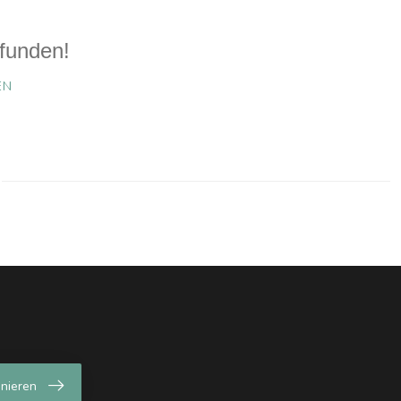
funden!
EN
nieren