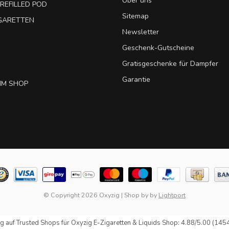
Über uns
REFILLED POD
Sitemap
IGARETTEN
Newsletter
Geschenk-Gutscheine
Gratisgeschenke für Dampfer
Garantie
IM SHOP
© Copyright 2026 Oxyzig
|
Shop by
by
Lightport
g auf
Trusted Shops
für Oxyzig E-Zigaretten & Liquids Shop: 4.88/5.00 (145