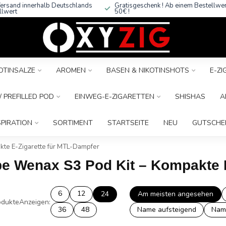
ersand innerhalb Deutschlands
Gratisgeschenk ! Ab einem Bestellwe
llwert
50€ !
OTINSALZE
AROMEN
BASEN & NIKOTINSHOTS
E-Z
 PREFILLED POD
EINWEG-E-ZIGARETTEN
SHISHAS
A
SPIRATION
SORTIMENT
STARTSEITE
NEU
GUTSCHE
te E-Zigarette für MTL-Dampfer
pe Wenax S3 Pod Kit – Kompakte 
6
12
24
Am meisten angesehen
dukte
Anzeigen:
36
48
Name aufsteigend
Nam