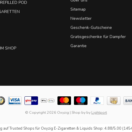
Über uns
REFILLED POD
Sitemap
IGARETTEN
Newsletter
Geschenk-Gutscheine
Gratisgeschenke für Dampfer
Garantie
IM SHOP
© Copyright 2026 Oxyzig
|
Shop by
by
Lightport
g auf
Trusted Shops
für Oxyzig E-Zigaretten & Liquids Shop: 4.88/5.00 (145