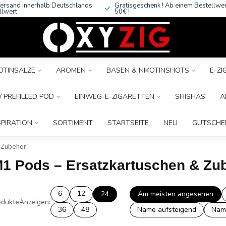
ersand innerhalb Deutschlands
Gratisgeschenk ! Ab einem Bestellwe
llwert
50€ !
OTINSALZE
AROMEN
BASEN & NIKOTINSHOTS
E-Z
 PREFILLED POD
EINWEG-E-ZIGARETTEN
SHISHAS
A
SPIRATION
SORTIMENT
STARTSEITE
NEU
GUTSCHE
 Zubehör
M1 Pods – Ersatzkartuschen & Zu
6
12
24
Am meisten angesehen
dukte
Anzeigen:
36
48
Name aufsteigend
Nam