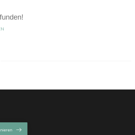
funden!
EN
nieren