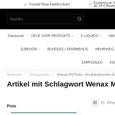
Kostenloser V
Trusted Shop Käuferschutz!
ab 29 € Beste
Startseite
NEUE VAPE PRODUKTE
E-LIQUIDS
NIK
ZUBEHÖR
BUNDLES / SPARMENÜS
MEHRWEG /
EMPFOHLEN
IN
Startseite
/
Schlagworte
/
Wenax M1 Pods – Ersatzkartuschen &
Artikel mit Schlagwort Wenax 
0
Pro
Preis