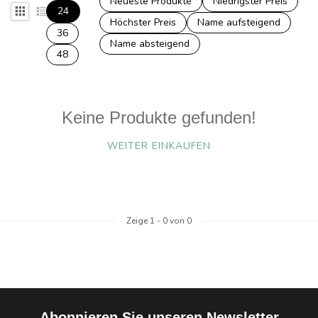
Neueste Produkte
Niedrigster Preis
24
Höchster Preis
Name aufsteigend
36
Name absteigend
48
Keine Produkte gefunden!
WEITER EINKAUFEN
Zeige
1
-
0
von 0
Abonnieren Sie unseren Newsletter