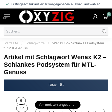
Gratisgeschenk aus einer vorgegebenen Auswahl auswählen
0
MENU
Startseite
/
Schlagworte
/
Wenax K2 – Schlankes Podsystem
für MTL-Genuss
Artikel mit Schlagwort Wenax K2 –
Schlankes Podsystem für MTL-
Genuss
Filter
6
Am meisten angesehen
12