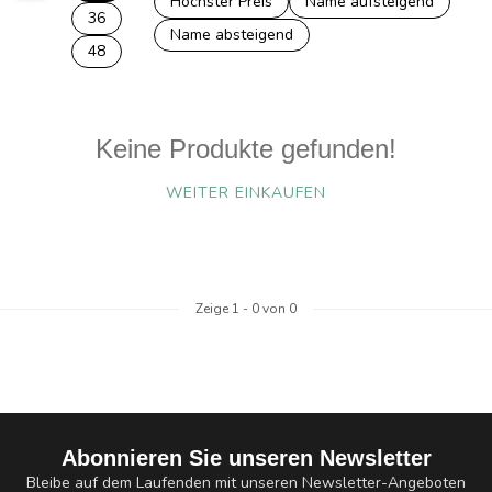
Höchster Preis
Name aufsteigend
36
Name absteigend
48
Keine Produkte gefunden!
WEITER EINKAUFEN
Zeige
1
-
0
von 0
Abonnieren Sie unseren Newsletter
Bleibe auf dem Laufenden mit unseren Newsletter-Angeboten