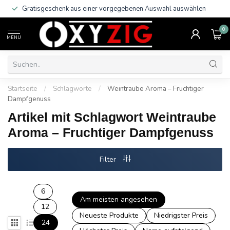
Gratisgeschenk aus einer vorgegebenen Auswahl auswählen
0
MENU
Startseite
/
Schlagworte
/
Weintraube Aroma – Fruchtiger
Dampfgenuss
Artikel mit Schlagwort Weintraube
Aroma – Fruchtiger Dampfgenuss
Filter
6
Am meisten angesehen
12
Neueste Produkte
Niedrigster Preis
24