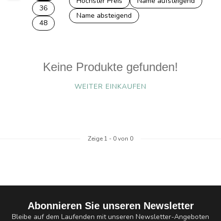
Höchster Preis
Name aufsteigend
36
Name absteigend
48
Keine Produkte gefunden!
WEITER EINKAUFEN
Zeige
1
-
0
von 0
Abonnieren Sie unseren Newsletter
Bleibe auf dem Laufenden mit unseren Newsletter-Angeboten