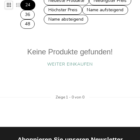
Neueste Produkte
Niedrigster Preis
24
Höchster Preis
Name aufsteigend
36
Name absteigend
48
Keine Produkte gefunden!
WEITER EINKAUFEN
Zeige
1
-
0
von 0
Abonnieren Sie unseren Newsletter