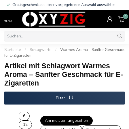
Gratisgeschenk aus einer vorgegebenen Auswahl auswählen
0
MENU
Startseite
/
Schlagworte
/
Warmes Aroma – Sanfter Geschmack
für E-Zigaretten
Artikel mit Schlagwort Warmes
Aroma – Sanfter Geschmack für E-
Zigaretten
Filter
6
Am meisten angesehen
12