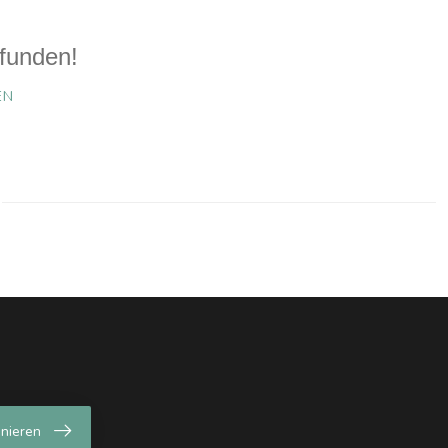
funden!
EN
nieren