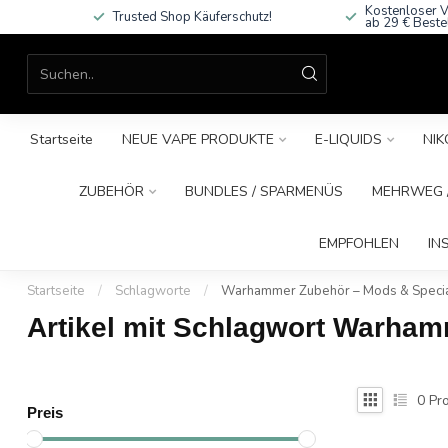
Kostenloser V
Trusted Shop Käuferschutz!
ab 29 € Beste
Startseite
NEUE VAPE PRODUKTE
E-LIQUIDS
NIK
ZUBEHÖR
BUNDLES / SPARMENÜS
MEHRWEG /
EMPFOHLEN
IN
Startseite
/
Schlagworte
/
Warhammer Zubehör – Mods & Special
Artikel mit Schlagwort Warham
0
Pro
Preis