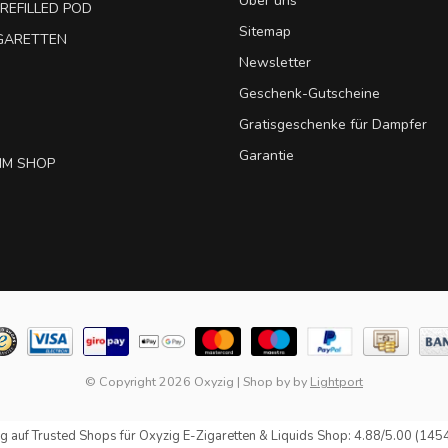
Über uns
REFILLED POD
Sitemap
IGARETTEN
Newsletter
Geschenk-Gutscheine
Gratisgeschenke für Dampfer
Garantie
IM SHOP
© Copyright 2026 Oxyzig
|
Shop by
by
Lightport
g auf
Trusted Shops
für Oxyzig E-Zigaretten & Liquids Shop: 4.88/5.00 (145