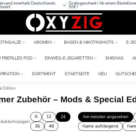
ersand innerhalb Deutschlands
Gratisgeschenk ! Ab einem Bestellwe
llwert
50€ !
OTINSALZE
AROMEN
BASEN & NIKOTINSHOTS
E-Z
 PREFILLED POD
EINWEG-E-ZIGARETTEN
SHISHAS
A
SPIRATION
SORTIMENT
STARTSEITE
NEU
GUTSCHE
 Edition
mer Zubehör – Mods & Special Ed
6
12
24
Am meisten angesehen
dukte
Anzeigen:
36
48
Name aufsteigend
Nam