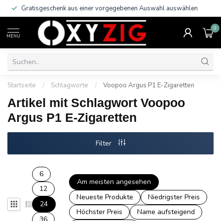
Gratisgeschenk aus einer vorgegebenen Auswahl auswählen
0
MENU
Startseite
/
Schlagworte
/
Voopoo Argus P1 E-Zigaretten
Artikel mit Schlagwort Voopoo
Argus P1 E-Zigaretten
Filter
6
Am meisten angesehen
12
Neueste Produkte
Niedrigster Preis
24
Höchster Preis
Name aufsteigend
36