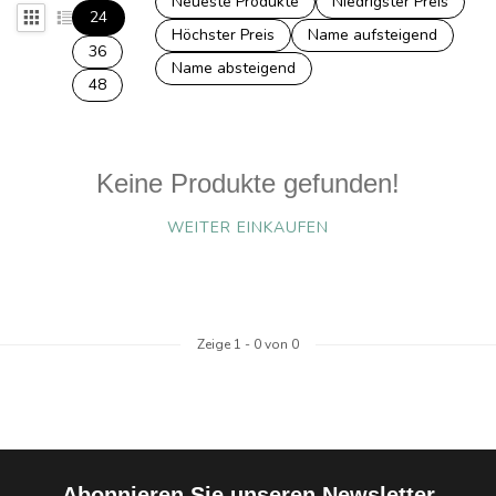
Neueste Produkte
Niedrigster Preis
24
Höchster Preis
Name aufsteigend
36
Name absteigend
48
Keine Produkte gefunden!
WEITER EINKAUFEN
Zeige
1
-
0
von 0
Abonnieren Sie unseren Newsletter