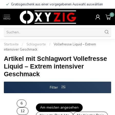
Gratisgeschenk aus einer vorgegebenen Auswahl auswählen
0
MENU
Startseite
/
Schlagworte
/
Vollefresse Liquid – Extrem
intensiver Geschmack
Artikel mit Schlagwort Vollefresse
Liquid – Extrem intensiver
Geschmack
Filter
6
Am meisten angesehen
12