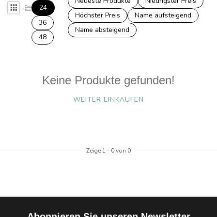
Neueste Produkte
Niedrigster Preis
24
Höchster Preis
Name aufsteigend
36
Name absteigend
48
Keine Produkte gefunden!
WEITER EINKAUFEN
Zeige
1
-
0
von 0
Abonnieren Sie unseren Newsletter