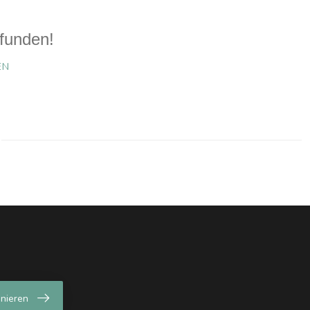
funden!
EN
nieren