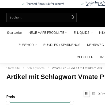
Kostenloser V
Trusted Shop Käuferschutz!
ab 29 € Beste
Startseite
NEUE VAPE PRODUKTE
E-LIQUIDS
NIK
ZUBEHÖR
BUNDLES / SPARMENÜS
MEHRWEG /
EMPFOHLEN
IN
Startseite
/
Schlagworte
/
Vmate Pro – Pod Kit mit starkem Akk
Artikel mit Schlagwort Vmate 
0
Pro
Preis