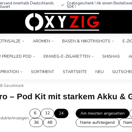
ersand innerhalb Deutschlands
Gratisgeschenk ! Ab einem Bestellwe
llwert
50€ !
OTINSALZE
AROMEN
BASEN & NIKOTINSHOTS
E-Z
 PREFILLED POD
EINWEG-E-ZIGARETTEN
SHISHAS
A
SPIRATION
SORTIMENT
STARTSEITE
NEU
GUTSCHE
u & Geschmack
Pro – Pod Kit mit starkem Akku 
6
12
24
Am meisten angesehen
dukte
Anzeigen:
36
48
Name aufsteigend
Nam