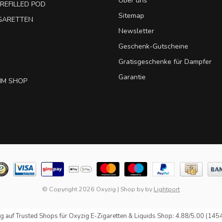
Über uns
REFILLED POD
Sitemap
IGARETTEN
Newsletter
Geschenk-Gutscheine
Gratisgeschenke für Dampfer
Garantie
IM SHOP
© Copyright 2026 Oxyzig
|
Shop by
by
Lightport
g auf
Trusted Shops
für Oxyzig E-Zigaretten & Liquids Shop: 4.88/5.00 (145