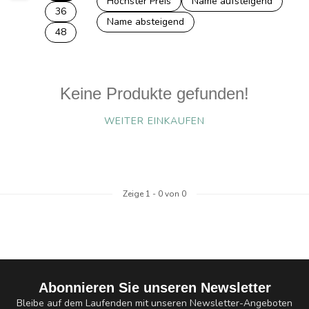
Höchster Preis
Name aufsteigend
36
Name absteigend
48
Keine Produkte gefunden!
WEITER EINKAUFEN
Zeige
1
-
0
von 0
Abonnieren Sie unseren Newsletter
Bleibe auf dem Laufenden mit unseren Newsletter-Angeboten