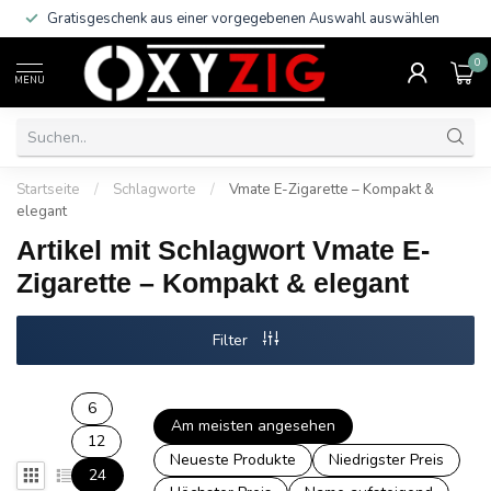
Gratisgeschenk aus einer vorgegebenen Auswahl auswählen
0
MENU
Startseite
/
Schlagworte
/
Vmate E-Zigarette – Kompakt &
elegant
Artikel mit Schlagwort Vmate E-
Zigarette – Kompakt & elegant
Filter
6
Am meisten angesehen
12
Neueste Produkte
Niedrigster Preis
24