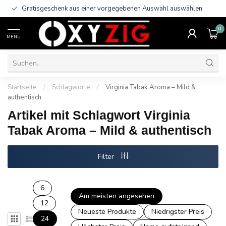
Gratisgeschenk aus einer vorgegebenen Auswahl auswählen
0
MENU
Startseite
/
Schlagworte
/
Virginia Tabak Aroma – Mild &
authentisch
Artikel mit Schlagwort Virginia
Tabak Aroma – Mild & authentisch
Filter
6
Am meisten angesehen
12
Neueste Produkte
Niedrigster Preis
24