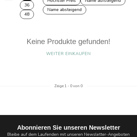
Höchster Preis
Name aufsteigend
36
Name absteigend
48
Keine Produkte gefunden!
WEITER EINKAUFEN
Zeige
1
-
0
von 0
Abonnieren Sie unseren Newsletter
Bleibe auf dem Laufenden mit unseren Newsletter-Angeboten