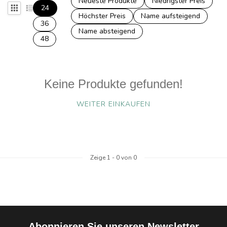
Neueste Produkte
Niedrigster Preis
24
Höchster Preis
Name aufsteigend
36
Name absteigend
48
Keine Produkte gefunden!
WEITER EINKAUFEN
Zeige
1
-
0
von 0
Abonnieren Sie unseren Newsletter