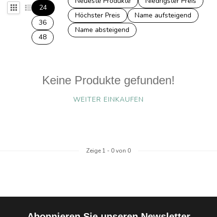
Neueste Produkte
Niedrigster Preis
24
Höchster Preis
Name aufsteigend
36
Name absteigend
48
Keine Produkte gefunden!
WEITER EINKAUFEN
Zeige
1
-
0
von 0
Abonnieren Sie unseren Newsletter