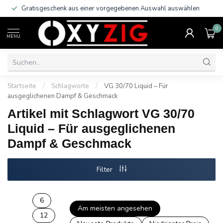
Gratisgeschenk aus einer vorgegebenen Auswahl auswählen
0
MENU
Startseite
/
Schlagworte
/
VG 30/70 Liquid – Für
ausgeglichenen Dampf & Geschmack
Artikel mit Schlagwort VG 30/70
Liquid – Für ausgeglichenen
Dampf & Geschmack
Filter
6
Am meisten angesehen
12