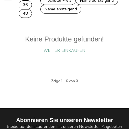
Höchster Preis
Name aufsteigend
36
Name absteigend
48
Keine Produkte gefunden!
WEITER EINKAUFEN
Zeige
1
-
0
von 0
Abonnieren Sie unseren Newsletter
Bleibe auf dem Laufenden mit unseren Newsletter-Angeboten