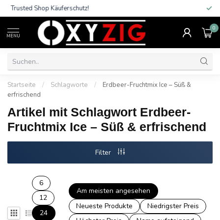
Trusted Shop Käuferschutz!
0
MENU
Startseite
/
Schlagworte
/
Erdbeer-Fruchtmix Ice – Süß &
erfrischend
Artikel mit Schlagwort Erdbeer-
Fruchtmix Ice – Süß & erfrischend
Filter
6
Am meisten angesehen
12
Neueste Produkte
Niedrigster Preis
24