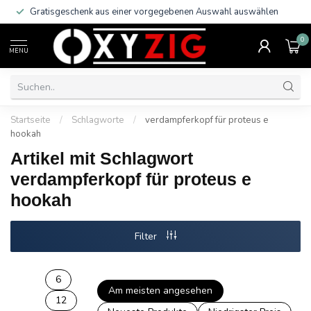
Gratisgeschenk aus einer vorgegebenen Auswahl auswählen
0
MENU
Startseite
/
Schlagworte
/
verdampferkopf für proteus e
hookah
Artikel mit Schlagwort
verdampferkopf für proteus e
hookah
Filter
6
Am meisten angesehen
12