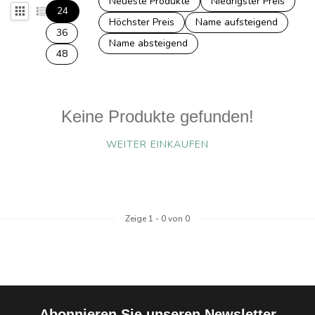
Neueste Produkte
Niedrigster Preis
24
Höchster Preis
Name aufsteigend
36
Name absteigend
48
Keine Produkte gefunden!
WEITER EINKAUFEN
Zeige
1
-
0
von 0
Abonnieren Sie unseren Newsletter