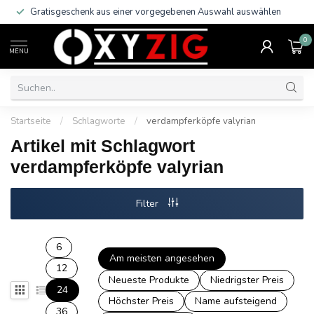
Gratisgeschenk aus einer vorgegebenen Auswahl auswählen
0
MENU
Startseite
/
Schlagworte
/
verdampferköpfe valyrian
Artikel mit Schlagwort
verdampferköpfe valyrian
Filter
6
Am meisten angesehen
12
Neueste Produkte
Niedrigster Preis
24
Höchster Preis
Name aufsteigend
36