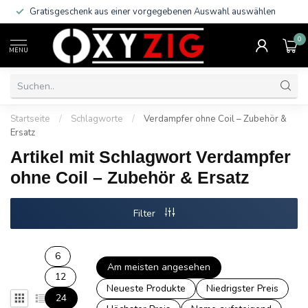
Gratisgeschenk aus einer vorgegebenen Auswahl auswählen
0
MENU
Startseite
/
Schlagworte
/
Verdampfer ohne Coil – Zubehör &
Ersatz
Artikel mit Schlagwort Verdampfer
ohne Coil – Zubehör & Ersatz
Filter
6
Am meisten angesehen
12
Neueste Produkte
Niedrigster Preis
24