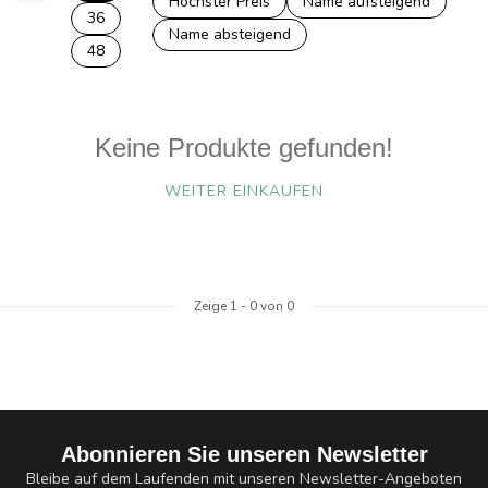
Höchster Preis
Name aufsteigend
36
Name absteigend
48
Keine Produkte gefunden!
WEITER EINKAUFEN
Zeige
1
-
0
von 0
Abonnieren Sie unseren Newsletter
Bleibe auf dem Laufenden mit unseren Newsletter-Angeboten