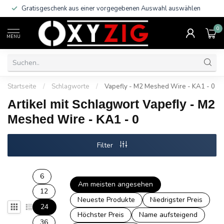
Gratisgeschenk aus einer vorgegebenen Auswahl auswählen
0
MENU
Startseite
/
Schlagworte
/
Vapefly - M2 Meshed Wire - KA1 - 0
Artikel mit Schlagwort Vapefly - M2
Meshed Wire - KA1 - 0
Filter
6
Am meisten angesehen
12
Neueste Produkte
Niedrigster Preis
24
Höchster Preis
Name aufsteigend
36