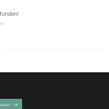
funden!
EN
nieren