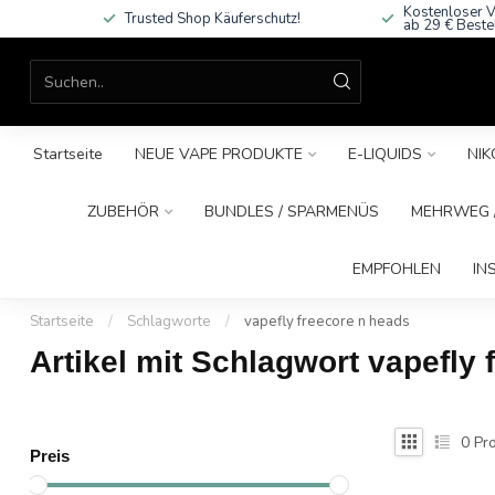
Kostenloser V
Trusted Shop Käuferschutz!
ab 29 € Beste
Startseite
NEUE VAPE PRODUKTE
E-LIQUIDS
NIK
ZUBEHÖR
BUNDLES / SPARMENÜS
MEHRWEG /
EMPFOHLEN
IN
Startseite
/
Schlagworte
/
vapefly freecore n heads
Artikel mit Schlagwort vapefly
0
Pro
Preis