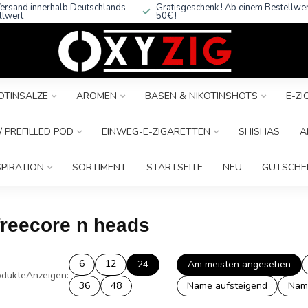
ersand innerhalb Deutschlands
Gratisgeschenk ! Ab einem Bestellwe
llwert
50€ !
OTINSALZE
AROMEN
BASEN & NIKOTINSHOTS
E-Z
 PREFILLED POD
EINWEG-E-ZIGARETTEN
SHISHAS
A
SPIRATION
SORTIMENT
STARTSEITE
NEU
GUTSCHE
 freecore n heads
6
12
24
Am meisten angesehen
dukte
Anzeigen:
36
48
Name aufsteigend
Nam