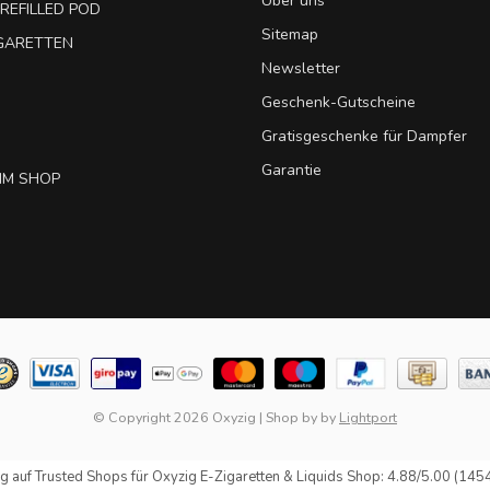
Über uns
REFILLED POD
Sitemap
IGARETTEN
Newsletter
Geschenk-Gutscheine
Gratisgeschenke für Dampfer
Garantie
IM SHOP
© Copyright 2026 Oxyzig
|
Shop by
by
Lightport
g auf
Trusted Shops
für Oxyzig E-Zigaretten & Liquids Shop: 4.88/5.00 (145