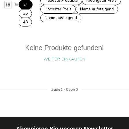
Neueste Produkte
Niedrigster Preis
24
Höchster Preis
Name aufsteigend
36
Name absteigend
48
Keine Produkte gefunden!
WEITER EINKAUFEN
Zeige
1
-
0
von 0
Abonnieren Sie unseren Newsletter