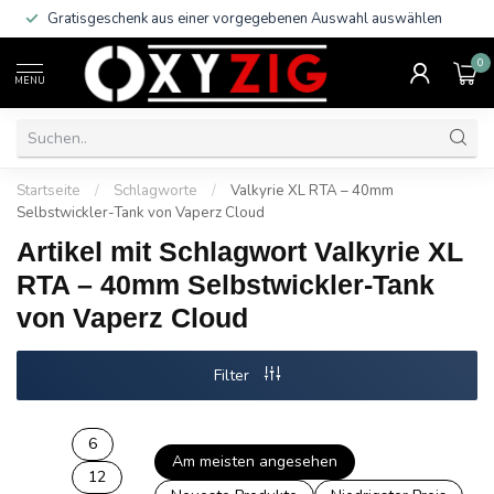
Gratisgeschenk aus einer vorgegebenen Auswahl auswählen
0
MENU
Startseite
/
Schlagworte
/
Valkyrie XL RTA – 40mm
Selbstwickler-Tank von Vaperz Cloud
Artikel mit Schlagwort Valkyrie XL
RTA – 40mm Selbstwickler-Tank
von Vaperz Cloud
Filter
6
Am meisten angesehen
12