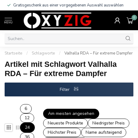
Gratisgeschenk aus einer vorgegebenen Auswahl auswählen
0
MENU
Startseite
/
Schlagworte
/
Valhalla RDA – Für extreme Dampfer
Artikel mit Schlagwort Valhalla
RDA – Für extreme Dampfer
Filter
6
Am meisten angesehen
12
Neueste Produkte
Niedrigster Preis
24
Höchster Preis
Name aufsteigend
36