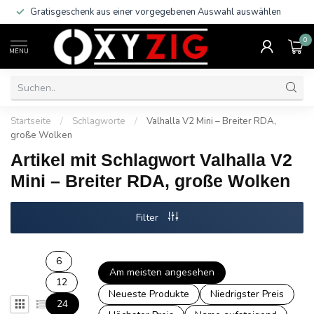
Gratisgeschenk aus einer vorgegebenen Auswahl auswählen
0
MENU
Startseite
/
Schlagworte
/
Valhalla V2 Mini – Breiter RDA,
große Wolken
Artikel mit Schlagwort Valhalla V2
Mini – Breiter RDA, große Wolken
Filter
6
Am meisten angesehen
12
Neueste Produkte
Niedrigster Preis
24