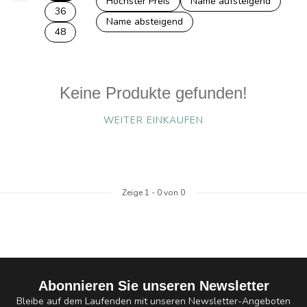
Höchster Preis
Name aufsteigend
36
Name absteigend
48
Keine Produkte gefunden!
WEITER EINKAUFEN
Zeige
1
-
0
von 0
Abonnieren Sie unseren Newsletter
Bleibe auf dem Laufenden mit unseren Newsletter-Angeboten