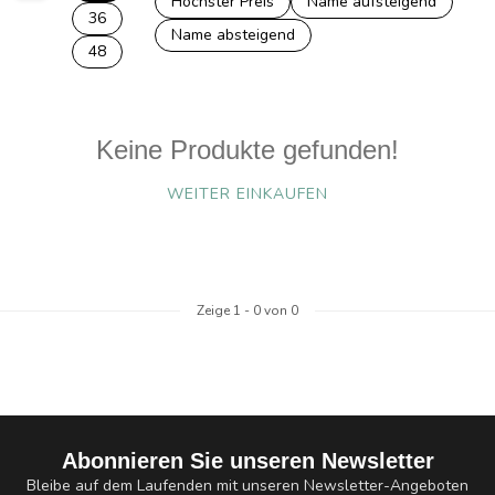
Höchster Preis
Name aufsteigend
36
Name absteigend
48
Keine Produkte gefunden!
WEITER EINKAUFEN
Zeige
1
-
0
von 0
Abonnieren Sie unseren Newsletter
Bleibe auf dem Laufenden mit unseren Newsletter-Angeboten