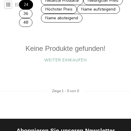
Neueste Produkte
Niedrigster Preis
24
Höchster Preis
Name aufsteigend
36
Name absteigend
48
Keine Produkte gefunden!
WEITER EINKAUFEN
Zeige
1
-
0
von 0
Abonnieren Sie unseren Newsletter