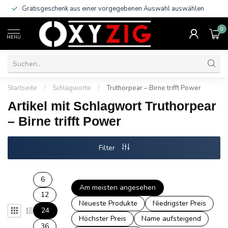
Gratisgeschenk aus einer vorgegebenen Auswahl auswählen
0
MENU
Startseite
/
Schlagworte
/
Truthorpear – Birne trifft Power
Artikel mit Schlagwort Truthorpear
– Birne trifft Power
Filter
6
Am meisten angesehen
12
Neueste Produkte
Niedrigster Preis
24
Höchster Preis
Name aufsteigend
36