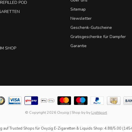
Über uns
REFILLED POD
Sitemap
IGARETTEN
Newsletter
Geschenk-Gutscheine
Gratisgeschenke für Dampfer
Garantie
IM SHOP
© Copyright 2026 Oxyzig
|
Shop by
by
Lightport
g auf
Trusted Shops
für Oxyzig E-Zigaretten & Liquids Shop: 4.88/5.00 (145