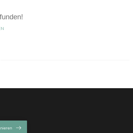
funden!
EN
nieren