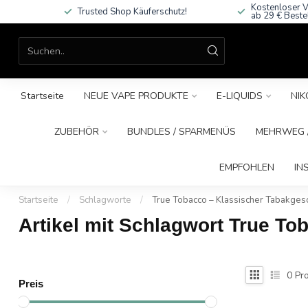
Kostenloser V
Trusted Shop Käuferschutz!
ab 29 € Beste
Startseite
NEUE VAPE PRODUKTE
E-LIQUIDS
NIK
ZUBEHÖR
BUNDLES / SPARMENÜS
MEHRWEG /
EMPFOHLEN
IN
Startseite
/
Schlagworte
/
True Tobacco – Klassischer Tabakgesc
Artikel mit Schlagwort True T
0
Pro
Preis