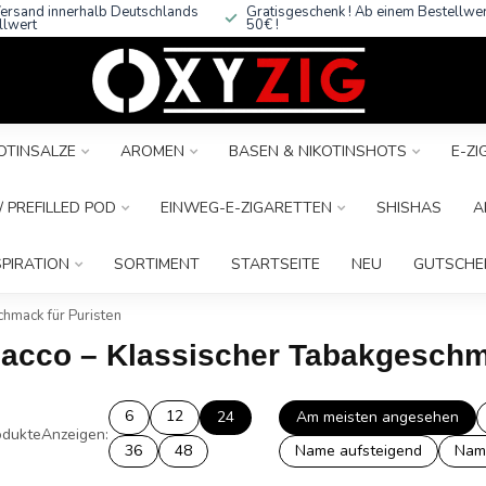
ersand innerhalb Deutschlands
Gratisgeschenk ! Ab einem Bestellwe
llwert
50€ !
OTINSALZE
AROMEN
BASEN & NIKOTINSHOTS
E-Z
 PREFILLED POD
EINWEG-E-ZIGARETTEN
SHISHAS
A
SPIRATION
SORTIMENT
STARTSEITE
NEU
GUTSCHE
hmack für Puristen
obacco – Klassischer Tabakgeschm
6
12
24
Am meisten angesehen
dukte
Anzeigen:
36
48
Name aufsteigend
Nam