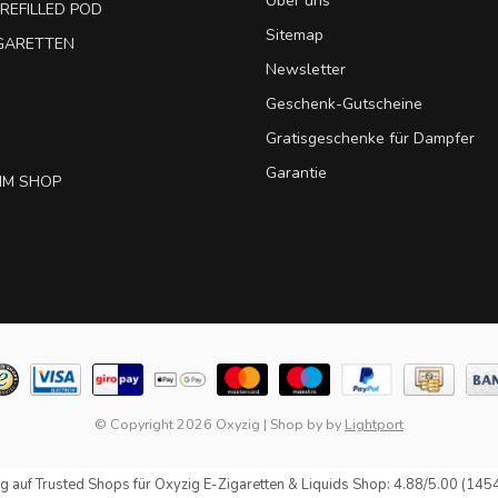
Über uns
REFILLED POD
Sitemap
IGARETTEN
Newsletter
Geschenk-Gutscheine
Gratisgeschenke für Dampfer
Garantie
IM SHOP
© Copyright 2026 Oxyzig
|
Shop by
by
Lightport
g auf
Trusted Shops
für Oxyzig E-Zigaretten & Liquids Shop: 4.88/5.00 (145