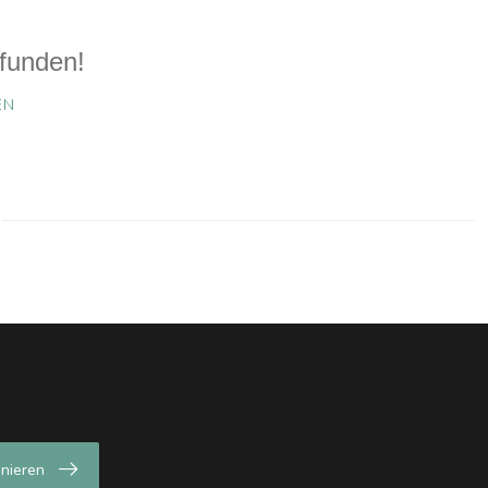
funden!
EN
nieren