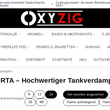
ersand innerhalb Deutschlands
Gratisgeschenk ! Ab einem Bestellwe
llwert
50€ !
OTINSALZE
AROMEN
BASEN & NIKOTINSHOTS
E-Z
 PREFILLED POD
EINWEG-E-ZIGARETTEN
SHISHAS
A
SPIRATION
SORTIMENT
STARTSEITE
NEU
GUTSCHE
rdampfer
 2 RTA – Hochwertiger Tankverdam
6
12
24
Am meisten angesehen
dukte
Anzeigen:
36
48
Name aufsteigend
Nam