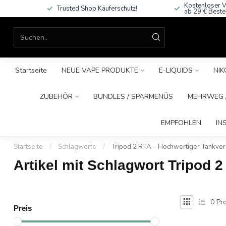
Kostenloser V
Trusted Shop Käuferschutz!
ab 29 € Beste
Startseite
NEUE VAPE PRODUKTE
E-LIQUIDS
NIK
ZUBEHÖR
BUNDLES / SPARMENÜS
MEHRWEG /
EMPFOHLEN
IN
Startseite
/
Schlagworte
/
Tripod 2 RTA – Hochwertiger Tankve
Artikel mit Schlagwort Tripod
0
Pro
Preis