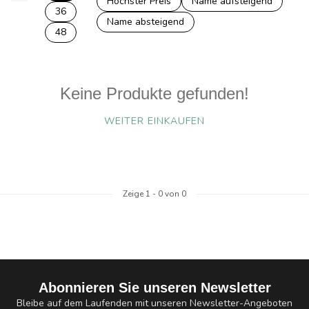
Höchster Preis
Name aufsteigend
36
Name absteigend
48
Keine Produkte gefunden!
WEITER EINKAUFEN
Zeige
1
-
0
von 0
Abonnieren Sie unseren Newsletter
Bleibe auf dem Laufenden mit unseren Newsletter-Angeboten