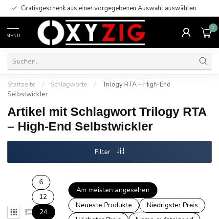
Gratisgeschenk aus einer vorgegebenen Auswahl auswählen
0
MENU
Startseite
/
Schlagworte
/
Trilogy RTA – High-End
Selbstwickler
Artikel mit Schlagwort Trilogy RTA
– High-End Selbstwickler
Filter
6
Am meisten angesehen
12
Neueste Produkte
Niedrigster Preis
24