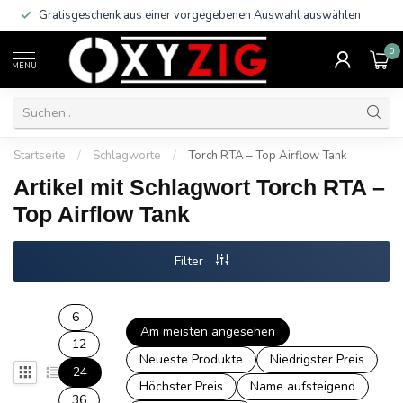
Gratisgeschenk aus einer vorgegebenen Auswahl auswählen
0
MENU
Startseite
/
Schlagworte
/
Torch RTA – Top Airflow Tank
Artikel mit Schlagwort Torch RTA –
Top Airflow Tank
Filter
6
Am meisten angesehen
12
Neueste Produkte
Niedrigster Preis
24
Höchster Preis
Name aufsteigend
36