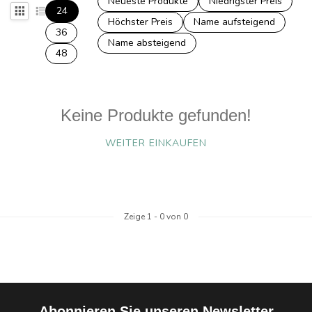
Neueste Produkte
Niedrigster Preis
24
Höchster Preis
Name aufsteigend
36
Name absteigend
48
Keine Produkte gefunden!
WEITER EINKAUFEN
Zeige
1
-
0
von 0
Abonnieren Sie unseren Newsletter