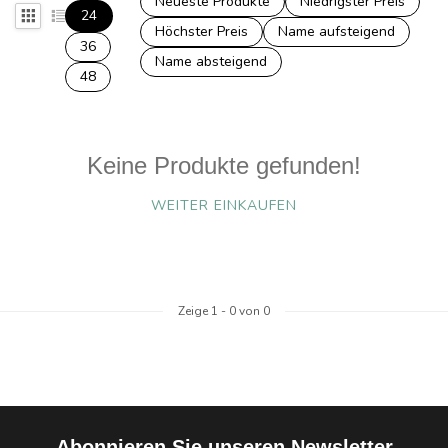
Neueste Produkte
Niedrigster Preis
24
Höchster Preis
Name aufsteigend
36
Name absteigend
48
Keine Produkte gefunden!
WEITER EINKAUFEN
Zeige
1
-
0
von 0
Abonnieren Sie unseren Newsletter