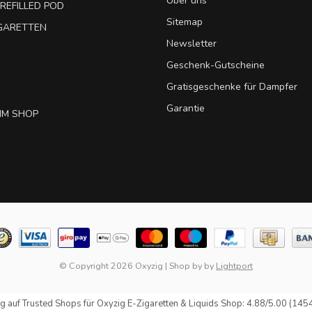
Über uns
REFILLED POD
Sitemap
IGARETTEN
Newsletter
Geschenk-Gutscheine
Gratisgeschenke für Dampfer
Garantie
IM SHOP
© Copyright 2026 Oxyzig
|
Shop by
by
Lightport
g auf
Trusted Shops
für Oxyzig E-Zigaretten & Liquids Shop: 4.88/5.00 (145