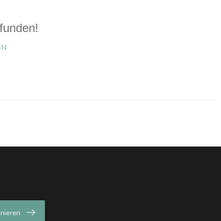
funden!
EN
nieren