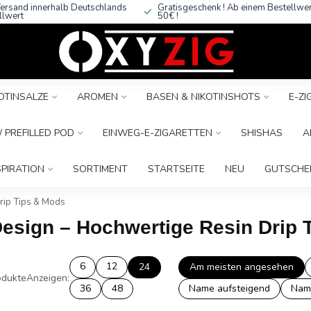
ersand innerhalb Deutschlands
Gratisgeschenk ! Ab einem Bestellwe
llwert
50€ !
OTINSALZE
AROMEN
BASEN & NIKOTINSHOTS
E-Z
 PREFILLED POD
EINWEG-E-ZIGARETTEN
SHISHAS
A
SPIRATION
SORTIMENT
STARTSEITE
NEU
GUTSCHE
rip Tips & Mods
 Design – Hochwertige Resin Drip
6
12
24
Am meisten angesehen
dukte
Anzeigen:
36
48
Name aufsteigend
Nam