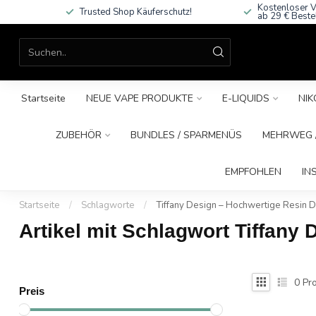
Kostenloser V
Trusted Shop Käuferschutz!
ab 29 € Beste
Startseite
NEUE VAPE PRODUKTE
E-LIQUIDS
NIK
ZUBEHÖR
BUNDLES / SPARMENÜS
MEHRWEG /
EMPFOHLEN
IN
Startseite
/
Schlagworte
/
Tiffany Design – Hochwertige Resin D
Artikel mit Schlagwort Tiffany
0
Pro
Preis