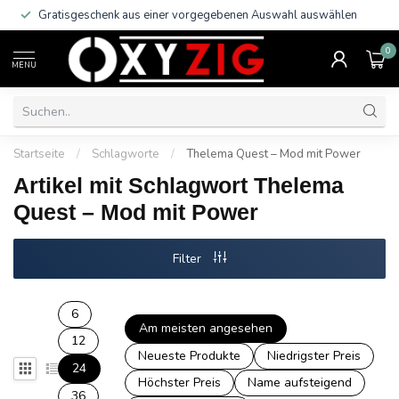
Gratisgeschenk aus einer vorgegebenen Auswahl auswählen
0
MENU
Startseite
/
Schlagworte
/
Thelema Quest – Mod mit Power
Artikel mit Schlagwort Thelema
Quest – Mod mit Power
Filter
6
Am meisten angesehen
12
Neueste Produkte
Niedrigster Preis
24
Höchster Preis
Name aufsteigend
36