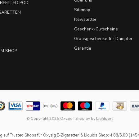
Über uns
REFILLED POD
Sitemap
IGARETTEN
Newsletter
Geschenk-Gutscheine
Gratisgeschenke für Dampfer
Garantie
IM SHOP
© Copyright 2026 Oxyzig
|
Shop by
by
Lightport
g auf
Trusted Shops
für Oxyzig E-Zigaretten & Liquids Shop: 4.88/5.00 (145