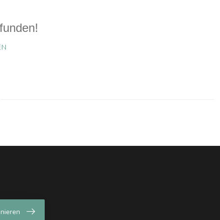
funden!
EN
nieren