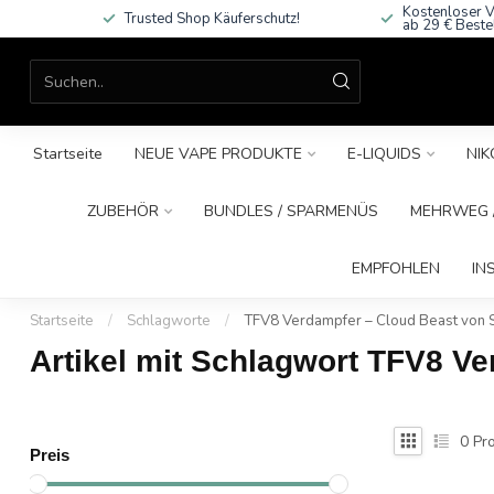
Kostenloser V
Trusted Shop Käuferschutz!
ab 29 € Beste
Startseite
NEUE VAPE PRODUKTE
E-LIQUIDS
NIK
ZUBEHÖR
BUNDLES / SPARMENÜS
MEHRWEG /
EMPFOHLEN
IN
Startseite
/
Schlagworte
/
TFV8 Verdampfer – Cloud Beast von
Artikel mit Schlagwort TFV8 V
0
Pro
Preis