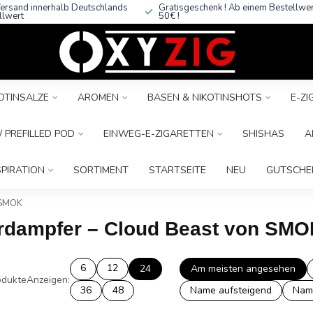
ersand innerhalb Deutschlands
Gratisgeschenk ! Ab einem Bestellwe
llwert
50€ !
OTINSALZE
AROMEN
BASEN & NIKOTINSHOTS
E-Z
 PREFILLED POD
EINWEG-E-ZIGARETTEN
SHISHAS
A
SPIRATION
SORTIMENT
STARTSEITE
NEU
GUTSCHE
 SMOK
erdampfer – Cloud Beast von SM
6
12
24
Am meisten angesehen
dukte
Anzeigen:
36
48
Name aufsteigend
Nam