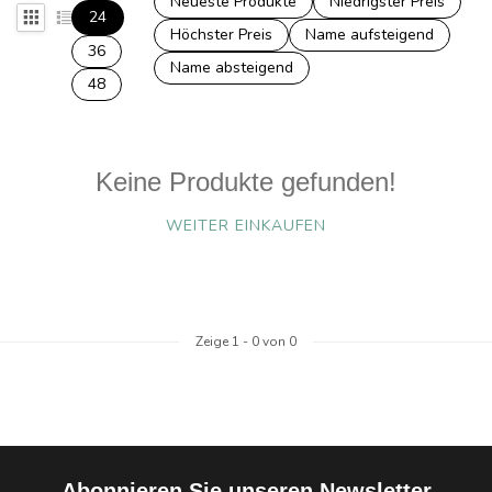
Neueste Produkte
Niedrigster Preis
24
Höchster Preis
Name aufsteigend
36
Name absteigend
48
Keine Produkte gefunden!
WEITER EINKAUFEN
Zeige
1
-
0
von 0
Abonnieren Sie unseren Newsletter