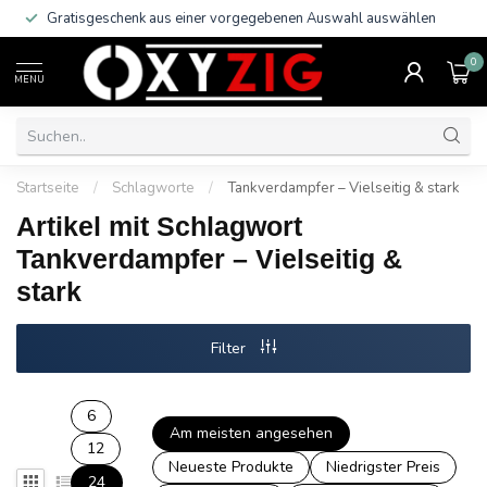
Gratisgeschenk aus einer vorgegebenen Auswahl auswählen
0
MENU
Startseite
/
Schlagworte
/
Tankverdampfer – Vielseitig & stark
Artikel mit Schlagwort
Tankverdampfer – Vielseitig &
stark
Filter
6
Am meisten angesehen
12
Neueste Produkte
Niedrigster Preis
24