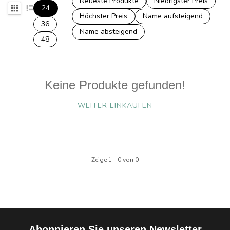
Neueste Produkte
Niedrigster Preis
24
Höchster Preis
Name aufsteigend
36
Name absteigend
48
Keine Produkte gefunden!
WEITER EINKAUFEN
Zeige
1
-
0
von 0
Abonnieren Sie unseren Newsletter