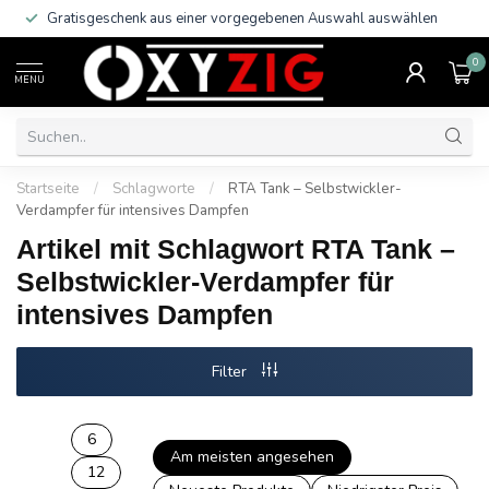
Gratisgeschenk aus einer vorgegebenen Auswahl auswählen
0
MENU
Startseite
/
Schlagworte
/
RTA Tank – Selbstwickler-
Verdampfer für intensives Dampfen
Artikel mit Schlagwort RTA Tank –
Selbstwickler-Verdampfer für
intensives Dampfen
Filter
6
Am meisten angesehen
12