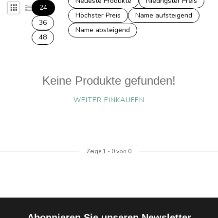
Neueste Produkte
Niedrigster Preis
24
Höchster Preis
Name aufsteigend
36
Name absteigend
48
Keine Produkte gefunden!
WEITER EINKAUFEN
Zeige
1
-
0
von 0
Abonnieren Sie unseren Newsletter