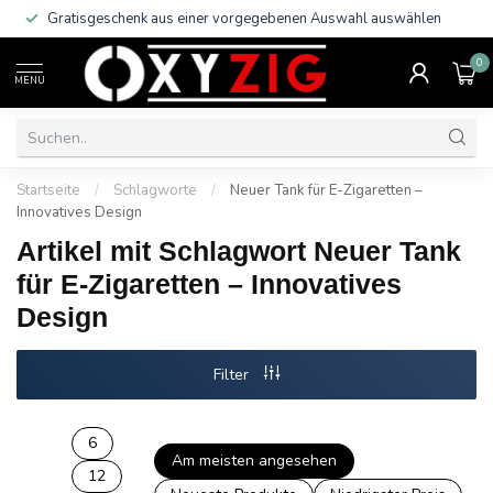
Gratisgeschenk aus einer vorgegebenen Auswahl auswählen
0
MENU
Startseite
/
Schlagworte
/
Neuer Tank für E-Zigaretten –
Innovatives Design
Artikel mit Schlagwort Neuer Tank
für E-Zigaretten – Innovatives
Design
Filter
6
Am meisten angesehen
12